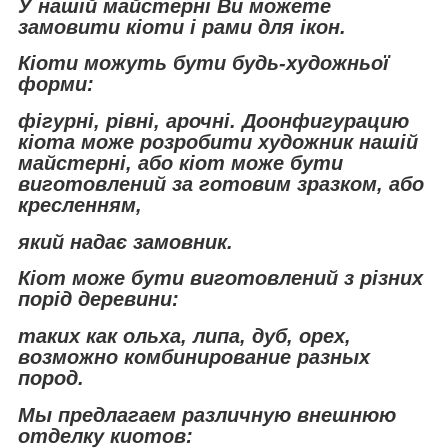
У нашій майстерні Ви можете
замовити кіоти і рами для ікон.
Кіоти можуть бути будь-художньої
форми:
фігурні, рівні, арочні. До
онфигурацию
кіота може розробити художник нашій
майстерні, або кіот може бути
виготовлений за готовим зразком, або
кресленням,
який надає замовник.
Кіот може бути виготовлений з різних
порід деревини:
таких как ольха, липа, дуб, орех,
в
озможно комбинирование разных
пород.
Мы предлагаем различную внешнюю
отделку киотов: