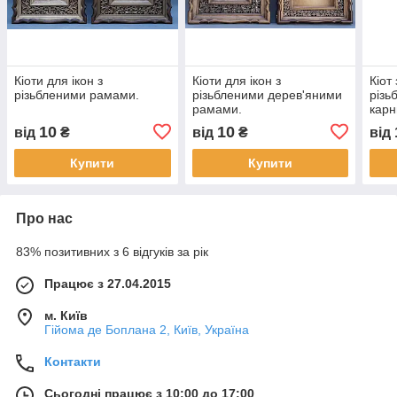
Кіоти для ікон з
Кіоти для ікон з
Кіот
різьбленими рамами.
різьбленими дерев'яними
різь
рамами.
карн
розм
10
10
від
₴
від
₴
від
Купити
Купити
Про нас
83% позитивних з 6 відгуків за рік
Працює з 27.04.2015
м. Київ
Гійома де Боплана 2, Київ, Україна
Контакти
Сьогодні працює з 10:00 до 17:00