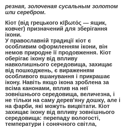
резная, золоченая сусальным золотом
или серебром.
Кіот (від грецького κῑβωτός — ящик,
ковчег) призначений для зберігання
ікони.
У православній традиції кіот є
особливим оформленням ікони, він
немов природне її продовження. Кіот
оберігає ікону від впливу
навколишнього середовища, захищає
від пошкоджень, є вираженням
особливого вшанування і прикрашає
ікону. Навіть якщо ікона зроблена за
всіма канонами, вплив на неї
зовнішнього середовища, величезна, і
не тільки на саму дерев'яну дошку, але і
на фарби, які можуть вицвітати. Кіот
захищає ікону від впливу зовнішнього
середовища: перепаду вологості,
температури і сонячного світла,