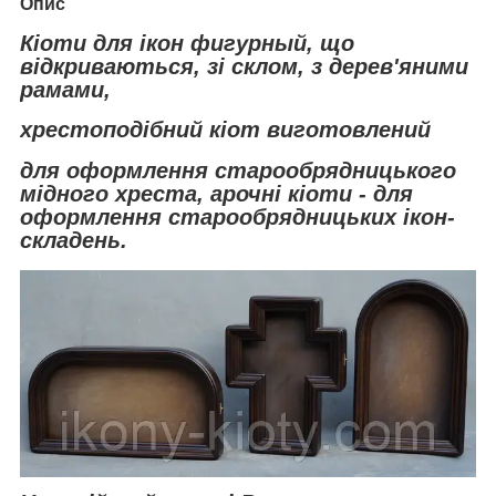
Опис
Кіоти для ікон фигурн
ый, що
відкриваються, зі склом, з
дерев'яними
рамами,
хрестоподібний кіот виготовлений
для оформлення старообрядницького
мідного хреста, арочні кіоти - для
оформлення старообрядницьких ікон-
складень.