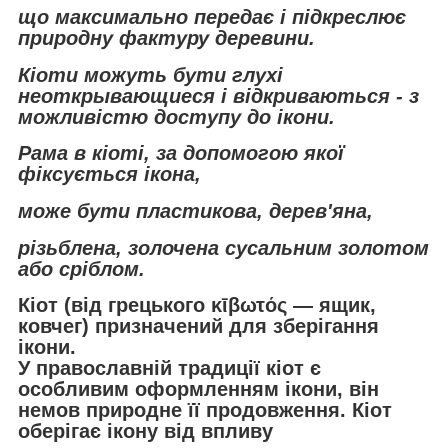
що максимально передає і підкреслює
природну фактуру деревини.
Кіоти можуть бути глухі
неоткрывающиеся і відкриваються - з
можливістю доступу до ікони.
Рама в кіоті, за допомогою якої
фіксується ікона,
може бути пластикова, дерев'яна,
різьблена, золочена сусальним золотом
або сріблом.
Кіот (від грецького κῑβωτός — ящик,
ковчег) призначений для зберігання
ікони.
У православній традиції кіот є
особливим оформленням ікони, він
немов природне її продовження. Кіот
оберігає ікону від впливу