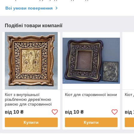
Всі умови повернення
Подібні товари компанії
Кіот з внутрішньої
Кіот для старовинної ікони
Кіот
різьбленою дерев'яною
рамою для старовинної
ікони в окладі
10
10
від
₴
від
₴
від
Купити
Купити