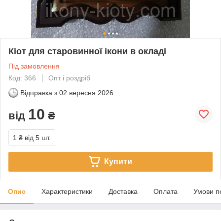
Кіот для старовинної ікони в окладі
Під замовлення
Код: 366
Опт і роздріб
Відправка з
02 вересня 2026
10
від
₴
1 ₴
від 5 шт.
Купити
Опис
Характеристики
Доставка
Оплата
Умови п