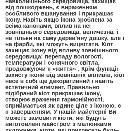
навколишнього середовища, захищає
від пошкоджень, є вираженням
особливого вшанування і прикрашає
ікону. Навіть якщо ікона зроблена за
всіма канонами, вплив на неї
зовнішнього середовища, величезна, і
не тільки на саму дерев'яну дошку, але і
на фарби, які можуть вицвітати. Кіот
захищає ікону від впливу зовнішнього
середовища: перепаду вологості,
температури і сонячного світла,
продовжуючи її «життя» . Крім функції
захисту ікони від зовнішніх впливів, кіот
несе в собі ще декоративний і навіть
естетичний елемент. Правильно
підібраний кіот прикрашає ікону,
створює враження гармонійності,
сприймається як єдине ціле з іконою, є
її завершенням. У нашій майстерні Ви
можете замовити кіоти, які будуть
виготовлені майстром з малюнками
художника, кіоти, які прикрасять будь-