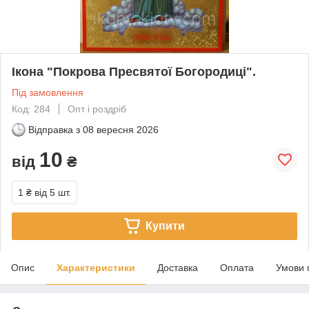
Ікона "Покрова Пресвятої Богородиці".
Під замовлення
Код: 284
Опт і роздріб
Відправка з
08 вересня 2026
10
від
₴
1 ₴
від 5 шт.
Купити
Опис
Характеристики
Доставка
Оплата
Умови 