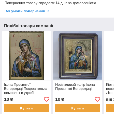
Повернення товару впродовж 14 днів за домовленістю
Всі умови повернення
Подібні товари компанії
Ікона Пресвятої
Нев'язливий колір Ікона
Кіот 
Богородиці Покровітелька
Пресвятої Богородиці
поз
немовлят в утробі
літо
убієнних
Прес
10
10
₴
₴
від
Купити
Купити