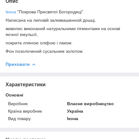
Опис
Ікона
"Покрова Пресвятої Богородиці".
Написана на липовій залевкашенной дошці,
живопис виконаний натуральними пігментами на основі
яєчної емульсії,
покрита лляною оліфою і лаком.
Фон позолочений сусальним золотом.
Приховати
Характеристики
Основні
Виробник
Власне виробництво
Країна виробник
Україна
Вид товару
Ікона