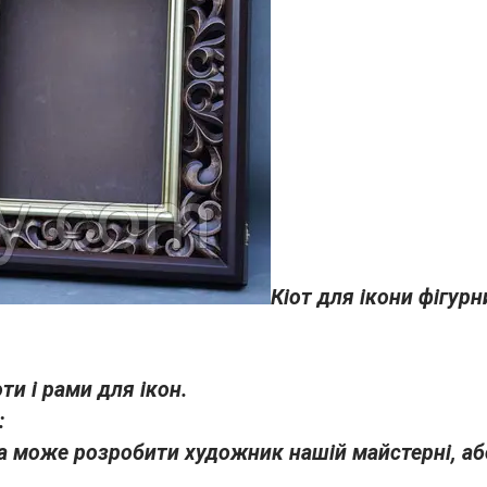
Кіот для ікони
фігурн
ти і рами для ікон.
:
а може розробити художник нашій майстерні, аб