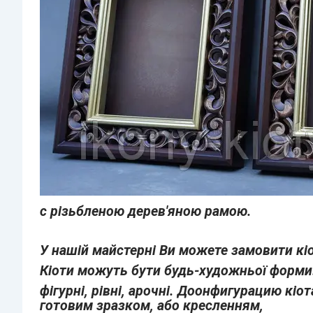
c різьбленою дерев'яною рамою.
У нашій майстерні Ви можете замовити кіо
Кіоти можуть бути будь-художньої форми
фігурні, рівні, арочні. До
онфигурацию кіот
готовим зразком, або кресленням,