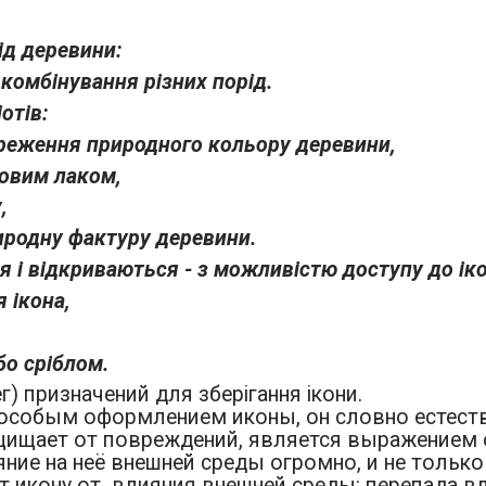
ід деревини:
комбінування різних порід.
отів:
береження природного кольору деревини,
товим лаком,
,
иродну фактуру деревини.
 і відкриваються - з можливістю доступу до ік
 ікона,
бо сріблом.
г) призначений для зберігання ікони.
особым оформлением иконы, он словно естеств
щищает от повреждений, является выражением о
ние на неё внешней среды огромно, и не только 
 икону от влияния внешней среды: перепада в