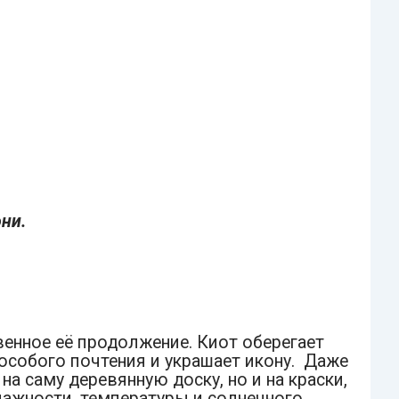
они.
енное её продолжение. Киот оберегает
собого почтения и украшает икону. Даже
на саму деревянную доску, но и на краски,
лажности, температуры и солнечного