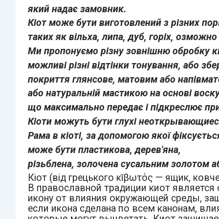
який надає замовник.
Кіот може бути виготовлений з різних пор
таких як вільха, липа, дуб, горіх,
озможно 
Ми пропонуємо різну зовнішню обробку кі
можливі різні відтінки тонування, або з
покриття глянсове, матовим або напівма
або натуральній мастикою на основі воску
що максимально передає і підкреслює пр
Кіоти можуть бути глухі неоткрывающиеся
Рама в кіоті, за допомогою якої фіксується
може бути пластикова, дерев'яна,
різьблена, золочена сусальним золотом а
Кіот (від грецького κῑβωτός — ящик, ковче
В православной традиции киот является 
икону от влияния окружающей среды, за
если икона сделана по всем канонам, влия
которые могут выцветать. Киот защищает