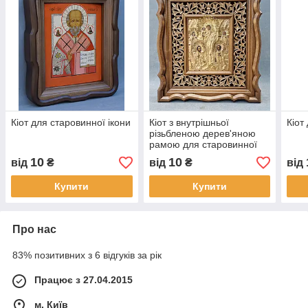
Кіот для старовинної ікони
Кіот з внутрішньої
Кіот
різьбленою дерев'яною
рамою для старовинної
ікони в окладі
10
10
від
₴
від
₴
від
Купити
Купити
Про нас
83% позитивних з 6 відгуків за рік
Працює з 27.04.2015
м. Київ