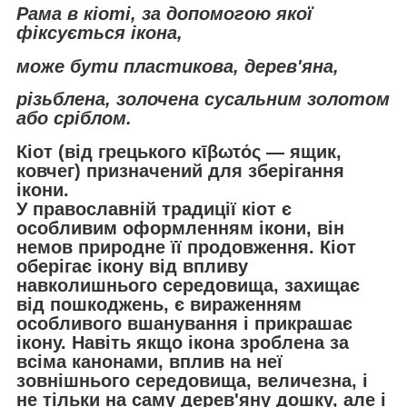
Рама в кіоті, за допомогою якої
фіксується ікона,
може бути пластикова, дерев'яна,
різьблена, золочена сусальним золотом
або сріблом.
Кіот (від грецького κῑβωτός — ящик,
ковчег) призначений для зберігання
ікони.
У православній традиції кіот є
особливим оформленням ікони, він
немов природне її продовження. Кіот
оберігає ікону від впливу
навколишнього середовища, захищає
від пошкоджень, є вираженням
особливого вшанування і прикрашає
ікону. Навіть якщо ікона зроблена за
всіма канонами, вплив на неї
зовнішнього середовища, величезна, і
не тільки на саму дерев'яну дошку, але і