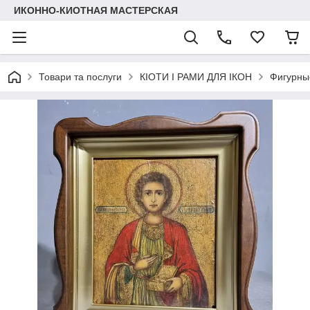
ИКОННО-КИОТНАЯ МАСТЕРСКАЯ
Товари та послуги
КІОТИ І РАМИ ДЛЯ ІКОН
Фигурные