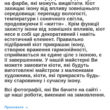
на фарби, які можуть вицвітати. Кіот
захищає ікону від впливу зовнішнього
середовища: перепаду вологості,
температури і сонячного світла,
продовжуючи її «життя» . Крім функції
захисту ікони від зовнішніх впливів, кіот
несе в собі ще декоративний і навіть
естетичний елемент. Правильно
підібраний кіот прикрашає ікону,
створює враження гармонійності,
сприймається як єдине ціле з іконою, є
її завершенням. У нашій майстерні Ви
можете замовити кіоти, які будуть
виготовлені майстром з малюнками
художника, кіоти, які прикрасять будь-
яку старовинну і сучасну ікону.
Всі фотографії, які Ви бачите на сайті -
це наші роботи, виконані на замовлення.
Приховати