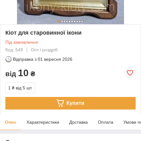
Кіот для старовинної ікони
Під замовлення
Код: 549
Опт і роздріб
Відправка з
01 вересня 2026
10
від
₴
1 ₴
від 5 шт.
Купити
Опис
Характеристики
Доставка
Оплата
Умови п