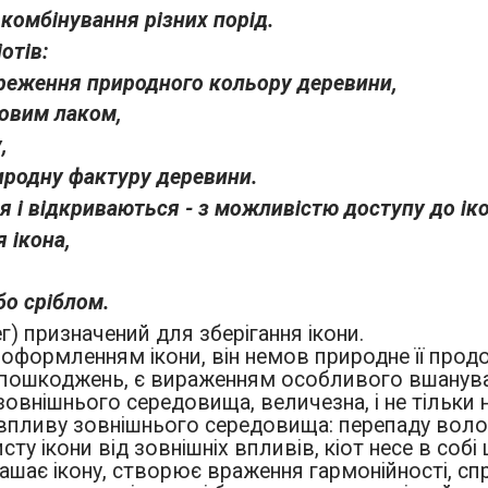
комбінування різних порід.
отів:
береження природного кольору деревини,
товим лаком,
,
иродну фактуру деревини.
 і відкриваються - з можливістю доступу до ік
 ікона,
бо сріблом.
г) призначений для зберігання ікони.
 оформленням ікони, він немов природне її продо
ошкоджень, є вираженням особливого вшануванн
зовнішнього середовища, величезна, і не тільки на
 впливу зовнішнього середовища: перепаду волого
сту ікони від зовнішніх впливів, кіот несе в соб
шає ікону, створює враження гармонійності, спри