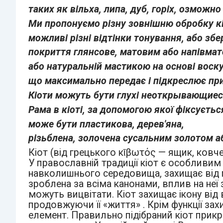
таких як вільха, липа, дуб, горіх,
озможно 
Ми пропонуємо різну зовнішню обробку кі
можливі різні відтінки тонування, або з
покриття глянсове, матовим або напівма
або натуральній мастикою на основі воску
що максимально передає і підкреслює пр
Кіоти можуть бути глухі неоткрывающиеся
Рама в кіоті, за допомогою якої фіксується
може бути пластикова, дерев'яна,
різьблена, золочена сусальним золотом а
Кіот (від грецького κῑβωτός — ящик, ковче
У православній традиції кіот є особливим
навколишнього середовища, захищає від п
зроблена за всіма канонами, вплив на неї 
можуть вицвітати. Кіот захищає ікону від
продовжуючи її «життя» . Крім функції захи
елемент. Правильно підібраний кіот прикра