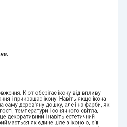
они.
вження. Кіот оберігає ікону від впливу
я і прикрашає ікону. Навіть якщо ікона
 саму дерев'яну дошку, але і на фарби, які
сті, температури і сонячного світла,
і ще декоративний і навіть естетичний
ймається як єдине ціле з іконою, є її