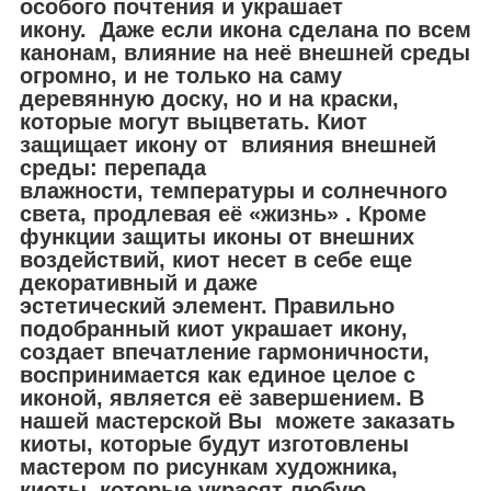
особого почтения и украшает
икону. Даже если икона сделана по всем
канонам, влияние на неё внешней среды
огромно, и не только на саму
деревянную доску, но и на краски,
которые могут выцветать. Киот
защищает икону от влияния внешней
среды: перепада
влажности, температуры и солнечного
света, продлевая её «жизнь» . Кроме
функции защиты иконы от внешних
воздействий, киот несет в себе еще
декоративный и даже
эстетический элемент. Правильно
подобранный киот украшает икону,
создает впечатление гармоничности,
воспринимается как единое целое с
иконой, является её завершением. В
нашей мастерской Вы можете заказать
киоты, которые будут изготовлены
мастером по рисункам художника,
киоты, которые украсят любую