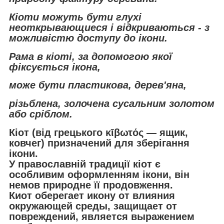
Кіоти можуть бути глухі
неоткрывающиеся і відкриваються - з
можливістю доступу до ікони.
Рама в кіоті, за допомогою якої
фіксується ікона,
може бути пластикова, дерев'яна,
різьблена, золочена сусальним золотом
або сріблом.
Кіот (від грецького κῑβωτός — ящик,
ковчег) призначений для зберігання
ікони.
У православній традиції кіот є
особливим оформленням ікони, він
немов природне її продовження.
Киот оберегает икону от влияния
окружающей среды, защищает от
повреждений, является выражением