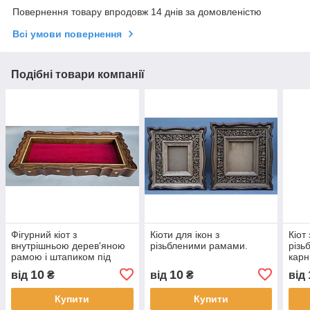
Повернення товару впродовж 14 днів за домовленістю
Всі умови повернення
Подібні товари компанії
Фігурний кіот з
Кіоти для ікон з
Кіот
внутрішньою дерев'яною
різьбленими рамами.
різь
рамою і штапиком під
карн
золото для плащаниці
розм
10
10
від
₴
від
₴
від
Купити
Купити