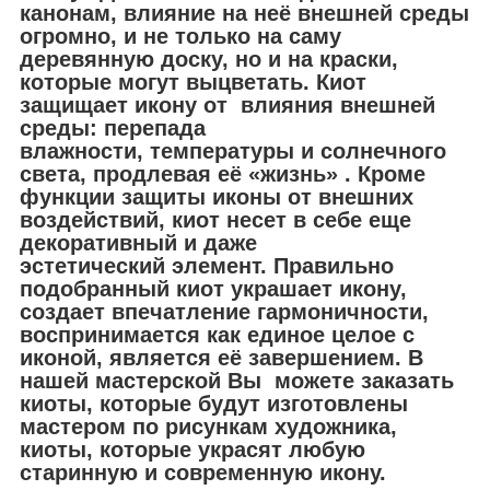
канонам, влияние на неё внешней среды
огромно, и не только на саму
деревянную доску, но и на краски,
которые могут выцветать. Киот
защищает икону от влияния внешней
среды: перепада
влажности, температуры и солнечного
света, продлевая её «жизнь» . Кроме
функции защиты иконы от внешних
воздействий, киот несет в себе еще
декоративный и даже
эстетический элемент. Правильно
подобранный киот украшает икону,
создает впечатление гармоничности,
воспринимается как единое целое с
иконой, является её завершением. В
нашей мастерской Вы можете заказать
киоты, которые будут изготовлены
мастером по рисункам художника,
киоты, которые украсят любую
старинную и современную икону.