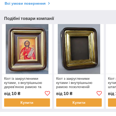
Всі умови повернення
Подібні товари компанії
Кіот із закругленими
Кіот з закругленими
Кіот
кутами, з внутрішньою
кутами і внутрішньою
кута
дерев'яною рамою та
рамою позолоченій
шта
позолоченими штапіками
10
10
від
₴
від
₴
від
Купити
Купити