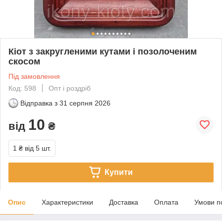
Кіот з закругленими кутами і позолоченим
скосом
Під замовлення
Код: 598
Опт і роздріб
Відправка з
31 серпня 2026
10
від
₴
1 ₴
від 5 шт.
Купити
Опис
Характеристики
Доставка
Оплата
Умови п