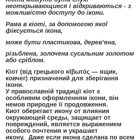
неоткрывающиеся і відкриваються - з
можливістю доступу до ікони.
Рама в кіоті, за допомогою якої
фіксується ікона,
може бути пластикова, дерев'яна,
різьблена, золочена сусальним золотом
або сріблом.
Кіот (від грецького κῑβωτός — ящик,
ковчег) призначений для зберігання
ікони.
У православній традиції кіот є
особливим оформленням ікони, він
немов природне її продовження.
Киот оберегает икону от влияния
окружающей среды, защищает от
повреждений, является выражением
особого почтения и украшает
икону. Даже если икона сделана по всем