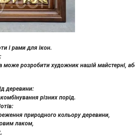
ти і рами для ікон.
:
а може розробити художник нашій майстерні, аб
ід деревини:
комбінування різних порід.
отів:
береження природного кольору деревини,
товим лаком,
,