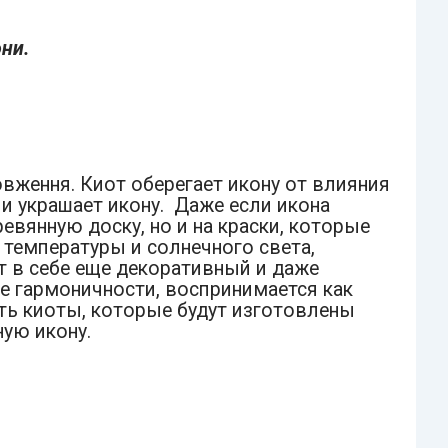
они.
овження. Киот оберегает икону от влияния
 украшает икону. Даже если икона
евянную доску, но и на краски, которые
 температуры и солнечного света,
т в себе еще декоративный и даже
е гармоничности, воспринимается как
ать киоты, которые будут изготовлены
ую икону.