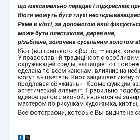
що максимально передає і підкреслює пр
Кіоти можуть бути глухі неоткрывающиеся
Рама в кіоті, за допомогою якої фіксується
може бути пластикова, дерев'яна,
різьблена, золочена сусальним золотом а
Кіот (від грецького κῑβωτός — ящик, ковче
У православній традиції кіот є особливим
окружающей среды, защищает от поврежд
сделана по всем канонам, влияние на неё 
могут выцветать. Киот защищает икону о
продлевая её «жизнь» . Кроме функции з
эстетический элемент. Правильно подобр
единое целое с иконой, является её зав
мастером по рисункам художника, киоты,
Все фотографии, которые Вы видите на са