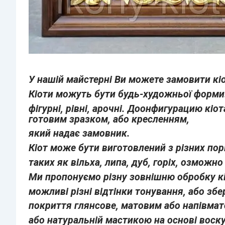
У нашій майстерні Ви можете замовити кіо
Кіоти можуть бути будь-художньої форми
фігурні, рівні, арочні. До
онфигурацию кіот
готовим зразком, або кресленням,
який надає замовник.
Кіот може бути виготовлений з різних пор
таких як вільха, липа, дуб, горіх,
озможно 
Ми пропонуємо різну зовнішню обробку кі
можливі різні відтінки тонування, або з
покриття глянсове, матовим або напівма
або натуральній мастикою на основі воску