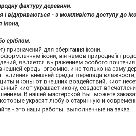
иродну фактуру деревини.
 і відкриваються - з можливістю доступу до ік
 ікона,
бо сріблом.
г) призначений для зберігання ікони.
 оформленням ікони, він немов природне її прод
ений, является выражением особого почтения и
внешней среды огромно, и не только на саму дер
т влияния внешней среды: перепада влажности,
ащиты иконы от внешних воздействий, киот несе
анный киот украшает икону, создает впечатлени
ершением. В нашей мастерской Вы можете заказ
 которые украсят любую старинную и современн
йте - это наши работы, выполненные на заказ.