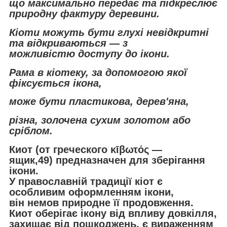
що максимально передає та підкреслює
природну фактуру деревини.
Кіоти можуть бути глухі невідкритні
та відкриваються — з
можливістю доступу до ікони.
Рама в кіотеку, за допомогою якої
фіксується ікона,
може бути пластикова, дерев'яна,
різна, золочена сухим золотом або
сріблом.
Киот (от греческого κῑβωτός —
ящик,49) предназначен для зберігання
ікони.
У православній традиції кіот є
особливим оформленням ікони,
він немов природне її продовження.
Киот оберігає ікону від впливу довкілля,
захищає від пошкоджень, є вираженням