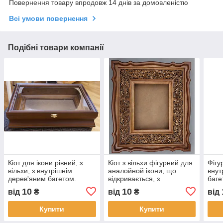
Повернення товару впродовж 14 днів за домовленістю
Всі умови повернення
Подібні товари компанії
Кіот для ікони рівний, з
Кіот з вільхи фігурний для
Фігу
вільхи, з внутрішнім
аналойной ікони, що
внут
дерев'яним багетом.
відкривається, з
баге
внутрішньої різьбленою
10
10
від
₴
від
₴
від
дерев'яною рамою.
Купити
Купити