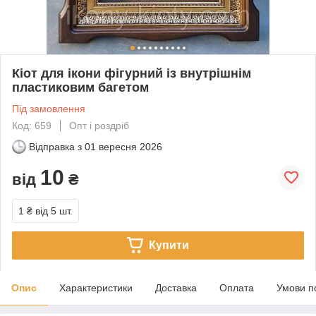
Кіот для ікони фігурний із внутрішнім
пластиковим багетом
Під замовлення
Код: 659
Опт і роздріб
Відправка з
01 вересня 2026
10
від
₴
1 ₴
від 5 шт.
Купити
Опис
Характеристики
Доставка
Оплата
Умови п