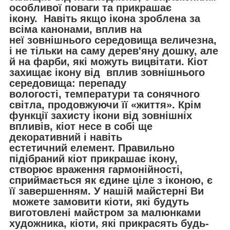
особливої поваги та прикрашає
ікону. Навіть якщо ікона зроблена за
всіма канонами, вплив на
неї зовнішнього середовища величезна,
і не тільки на саму дерев'яну дошку, але
й на фарби, які можуть вицвітати. Кіот
захищає ікону від вплив зовнішнього
середовища: перепаду
вологості, температури та сонячного
світла, продовжуючи її «життя». Крім
функції захисту ікони від зовнішніх
впливів, кіот несе в собі ще
декоративний і навіть
естетичний елемент. Правильно
підібраний кіот прикрашає ікону,
створює враження гармонійності,
сприймається як єдине ціле з іконою, є
її завершенням. У нашій майстерні Ви
можете замовити кіоти, які будуть
виготовлені майстром за малюнками
художника, кіоти, які прикрасять будь-