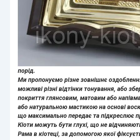
порід.
Ми пропонуємо різне зовнішнє оздоблення
можливі різні відтінки тонування, або з
покриття глянсовим, матовим або напівм
або натуральною мастикою на основі воск
що максимально передає та підкреслює п
Кіоти можуть бути глухі, що не відчиняют
Рама в кіотеці, за допомогою якої фіксуєт