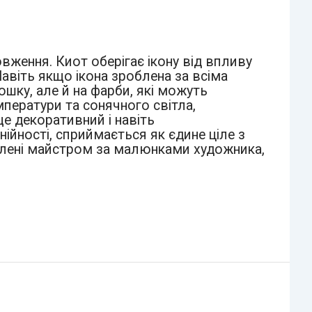
вження. Киот оберігає ікону від впливу
авіть якщо ікона зроблена за всіма
ошку, але й на фарби, які можуть
мператури та сонячного світла,
 ще декоративний і навіть
ійності, сприймається як єдине ціле з
овлені майстром за малюнками художника,