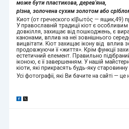
може бути пластикова, дерев'яна,
різна, золочена сухим золотом або срібло
Киот (от греческого κῑβωτός — ящик,49) п
У православній традиції кіот є особливим
довкілля, захищає від пошкоджень, є вир
канонами, вплив на неї зовнішнього середо
вицвітати. Кіот захищає ікону від вплив 
продовжуючи її «життя». Крім функції захис
естетичний елемент. Правильно підібраний
іконою, є її завершенням. У нашій майсте
кіоти, які прикрасять будь-яку старовинну 
Усі фотографії, які Ви бачите на сайті — ц