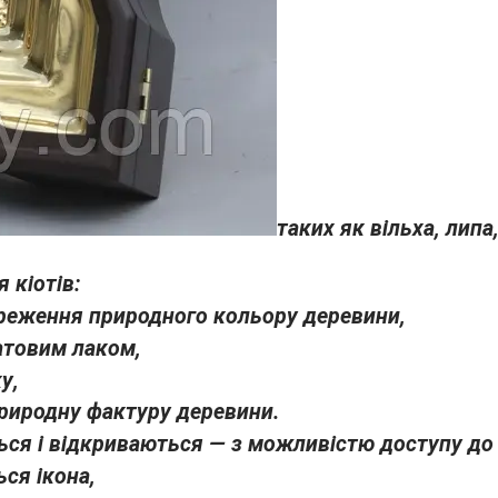
таких як вільха, липа
 кіотів:
береження природного кольору деревини,
атовим лаком,
у,
риродну фактуру деревини.
ься і відкриваються — з можливістю доступу до 
ься ікона,