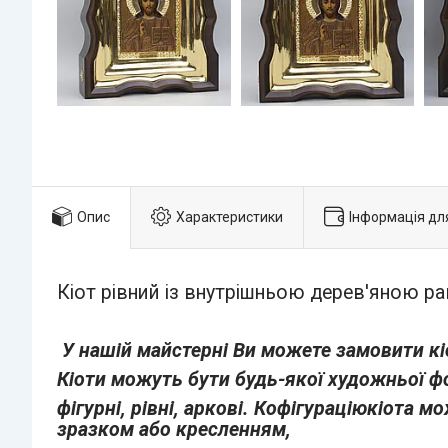
Опис
Характеристики
Інформація дл
Кіот рівний із внутрішньою дерев'яною р
У нашій майстерні Ви можете замовити кіо
Кіоти можуть бути будь-якої художньої ф
фігурні, рівні, аркові. К
офігураціюкіота мо
зразком або кресленням,