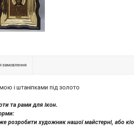
я замовлення
амою і штаніпками під золото
ти та рами для ікон.
орми:
же розробити художник нашої майстерні, або кі