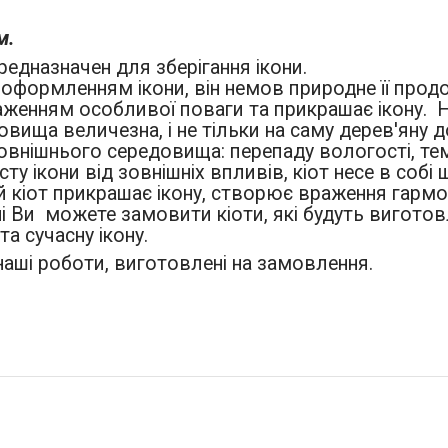
м.
редназначен для зберігання ікони.
 оформленням ікони, він немов природне її продо
аженням особливої поваги та прикрашає ікону. Н
вища величезна, і не тільки на саму дерев'яну д
зовнішнього середовища: перепаду вологості, те
ту ікони від зовнішніх впливів, кіот несе в собі
 кіот прикрашає ікону, створює враження гармон
рні Ви можете замовити кіоти, які будуть вигот
та сучасну ікону.
е наші роботи, виготовлені на замовлення.