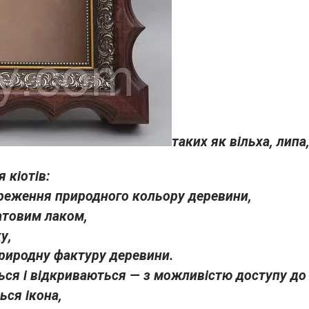
таких як вільха, липа
 кіотів:
береження природного кольору деревини,
атовим лаком,
у,
риродну фактуру деревини.
ься і відкриваються — з можливістю доступу до 
ься ікона,