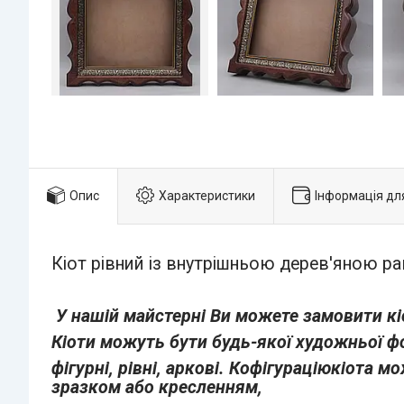
Опис
Характеристики
Інформація дл
Кіот рівний із внутрішньою дерев'яною р
У нашій майстерні Ви можете замовити кіо
Кіоти можуть бути будь-якої художньої ф
фігурні, рівні, аркові. К
офігураціюкіота мо
зразком або кресленням,