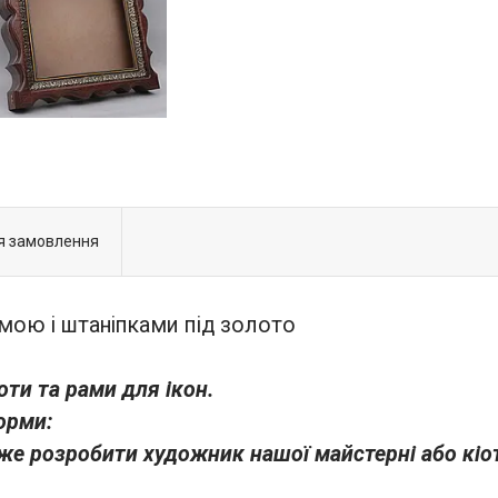
я замовлення
амою і штаніпками під золото
ти та рами для ікон.
орми:
же розробити художник нашої майстерні або кіо