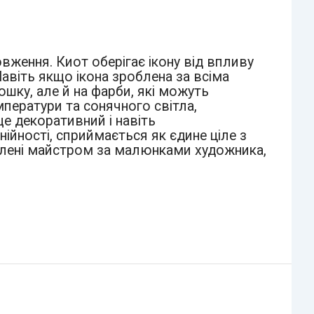
вження. Киот оберігає ікону від впливу
авіть якщо ікона зроблена за всіма
ошку, але й на фарби, які можуть
мператури та сонячного світла,
 ще декоративний і навіть
ійності, сприймається як єдине ціле з
овлені майстром за малюнками художника,