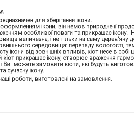
м.
редназначен для зберігання ікони.
 оформленням ікони, він немов природне її продо
аженням особливої поваги та прикрашає ікону. Н
вища величезна, і не тільки на саму дерев'яну д
зовнішнього середовища: перепаду вологості, те
ту ікони від зовнішніх впливів, кіот несе в собі
 кіот прикрашає ікону, створює враження гармон
рні Ви можете замовити кіоти, які будуть вигот
та сучасну ікону.
е наші роботи, виготовлені на замовлення.