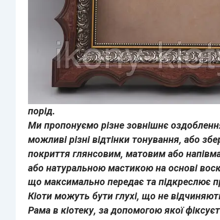
порід.
Ми пропонуємо різне зовнішнє оздоблення
можливі різні відтінки тонування, або з
покриття глянсовим, матовим або напівм
або натуральною мастикою на основі воск
що максимально передає та підкреслює п
Кіоти можуть бути глухі, що не відчиняют
Рама в кіотеку, за допомогою якої фіксуєт