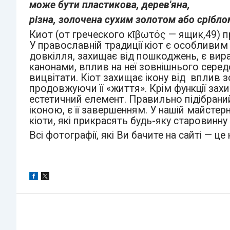
може бути пластикова, дерев'яна,
різна, золочена сухим золотом або срібло
Киот (от греческого κῑβωτός — ящик,49) п
У православній традиції кіот є особливим
довкілля, захищає від пошкоджень, є вир
канонами, вплив на неї зовнішнього середо
вицвітати. Кіот захищає ікону від вплив 
продовжуючи її «життя». Крім функції захис
естетичний елемент. Правильно підібраний
іконою, є її завершенням. У нашій майсте
кіоти, які прикрасять будь-яку старовинну 
Всі фотографії, які Ви бачите на сайті — ц