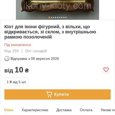
Кіот для ікони фігурний, з вільхи, що
відкривається, зі склом, з внутрішньою
рамкою позолоченій
Під замовлення
Код: 259
Опт і роздріб
Відправка з
08 вересня 2026
10
від
₴
1 ₴
від 5 шт.
Купити
Опис
Характеристики
Доставка
Оплата
Умови п