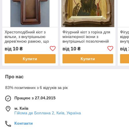
Хрестоподібний кіот з
Фігурний кіот з горіха для
Фігу
вільхи, з внутрішньою
мініатюрної ікони з
відк
дерев'яною рамою, що
внутрішньої позолоченій
внут
відкривається, зі склом.
рамкою.
рам
10
10
від
₴
від
₴
від
Купити
Купити
Про нас
83% позитивних з 6 відгуків за рік
Працює з 27.04.2015
м. Київ
Гійома де Боплана 2, Київ, Україна
Контакти