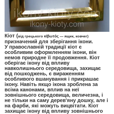
Кіот (
від грецького
κῑβωτός
— ящик, ковчег)
призначений для зберігання ікони.
У православній традиції кіот є
особливим оформленням ікони, він
немов природне її продовження. Кіот
оберігає ікону від впливу
навколишнього середовища, захищає
від пошкоджень, є вираженням
особливого вшанування і прикрашає
ікону. Навіть якщо ікона зроблена за
всіма канонами, вплив на неї
зовнішнього середовища, величезна, і
не тільки на саму дерев'яну дошку, але і
на фарби, які можуть вицвітати. Кіот
захищає ікону від впливу зовнішнього