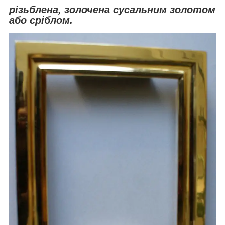
різьблена, золочена сусальним золотом
або сріблом.