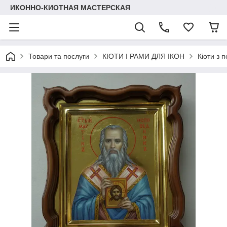
ИКОННО-КИОТНАЯ МАСТЕРСКАЯ
Товари та послуги
КІОТИ І РАМИ ДЛЯ ІКОН
Кіоти з