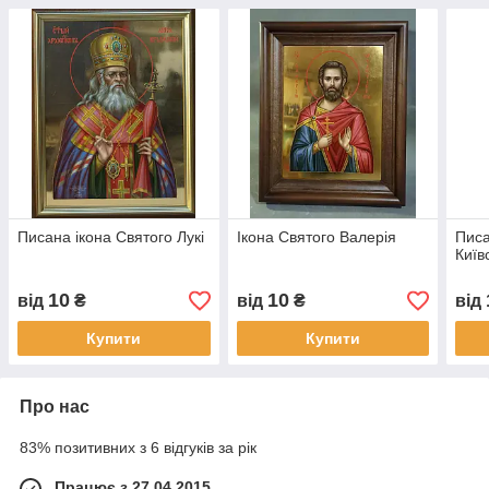
Писана ікона Святого Лукі
Ікона Святого Валерія
Писа
Київ
10
10
від
₴
від
₴
від
Купити
Купити
Про нас
83% позитивних з 6 відгуків за рік
Працює з 27.04.2015