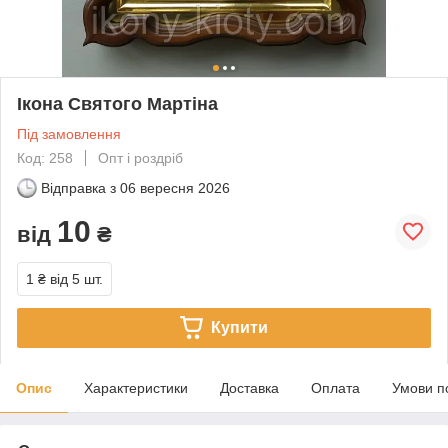
Ікона Святого Мартіна
Під замовлення
Код: 258
Опт і роздріб
Відправка з
06 вересня 2026
10
від
₴
1 ₴
від 5 шт.
Купити
Опис
Характеристики
Доставка
Оплата
Умови п