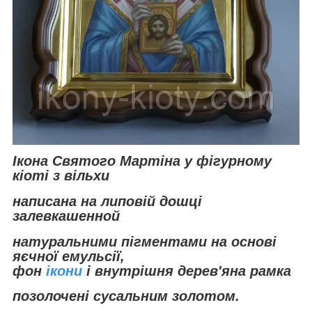
Ікона Святого Мартіна у фігурному
кіоті з вільхи
написана на липовій дошці
залевкашенной
натуральними пігментами на основі
яєчної емульсії,
фон
ікони
і внутрішня дерев'яна рамка
позолочені сусальним золотом.