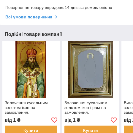
Повернення товару впродовж 14 днів за домовленістю
Всі умови повернення
Подібні товари компанії
Золочення сусальним
Золочення сусальним
Виго
золотом ікон на
золотом ікон і рам на
золо
замовлення.
замовлення.
замо
1
1
від
₴
від
₴
від
Купити
Купити