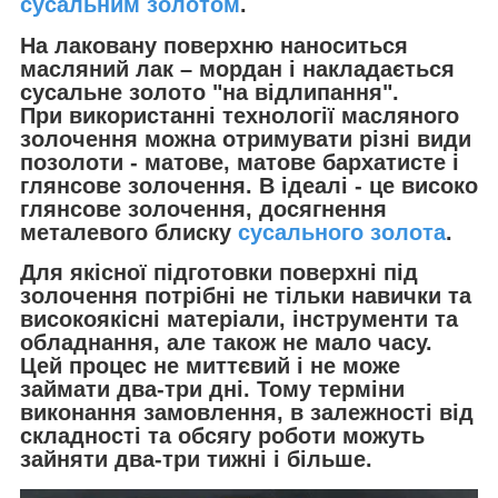
сусальним золотом
.
На лаковану поверхню наноситься
масляний лак – мордан і накладається
сусальне золото "на відлипання".
При використанні технології масляного
золочення можна отримувати різні види
позолоти - матове, матове бархатисте і
глянсове золочення. В ідеалі - це високо
глянсове золочення, досягнення
металевого блиску
сусального золота
.
Для якісної підготовки поверхні під
золочення потрібні не тільки навички та
високоякісні матеріали, інструменти та
обладнання, але також не мало часу.
Цей процес не миттєвий і не може
займати два-три дні. Тому терміни
виконання замовлення, в залежності від
складності та обсягу роботи можуть
зайняти два-три тижні і більше.