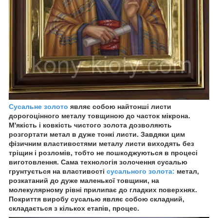
Сусальне золото
являє собою найтонші листи
дорогоцінного металу товщиною до часток мікрона.
М'якість і ковкість чистого золота дозволяють
розгортати метал в дуже тонкі листи. Завдяки цим
фізичним властивостями металу листи виходять без
тріщин і розломів, тобто не пошкоджуються в процесі
виготовлення. Сама технологія золочення сусалью
грунтується на властивості
сусального золота:
метал,
розкатаний до дуже маленької товщини, на
молекулярному рівні прилипає до гладких поверхнях.
Покриття виробу сусалью являє собою складний,
складається з кількох етапів, процес.