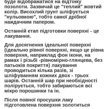
буде відображатися на відтінку
позолоти. Зазвичай це "теплий" жовтий
колір. Висохлий грунт шліфується
"нульовкою", тобто самої дрібної
наждачним папером.
Останній етап підготовки поверхні - це
лакування.
Для досягнення ідеальної поверхні
(ідеально рівної поверхні, якщо це рівна
поверхня, наприклад фон ікони, на
рамах і різьбі -рівномірно-глянцева, без
патьоків покриття) лакування
проводиться кілька разів, зі
шліфуванням кожних двох - трьох
шарів. Останній шар при необхідності
полірується, тобто забираються всі
мікро порошинки та ін.
Після повної просушки лаку
підготовлена поверхня золотиться