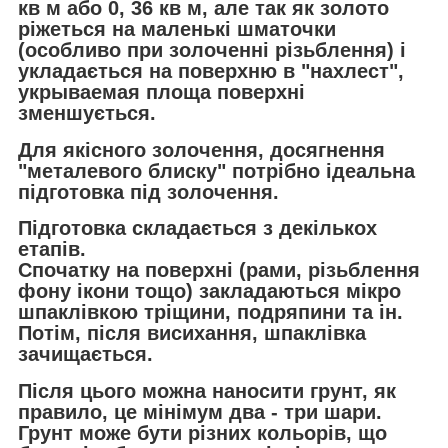
кв м або 0, 36 кв м, але так як золото
ріжеться на маленькі шматочки
(особливо при золоченні різьблення) і
укладається на поверхню в "нахлест",
укрываемая площа поверхні
зменшується.
Для якісного золочення, досягнення
"металевого блиску" потрібно ідеальна
підготовка під золочення.
Підготовка складається з декількох
етапів.
Спочатку на поверхні (рами, різьблення
фону ікони тощо) закладаються мікро
шпаклівкою тріщини, подряпини та ін.
Потім, після висихання, шпаклівка
зачищається.
Після цього можна наносити грунт, як
правило, це мінімум два - три шари.
Грунт може бути різних кольорів, що