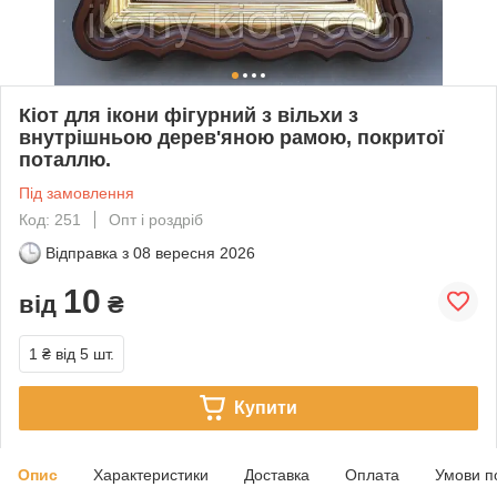
Кіот для ікони фігурний з вільхи з
внутрішньою дерев'яною рамою, покритої
поталлю.
Під замовлення
Код: 251
Опт і роздріб
Відправка з
08 вересня 2026
10
від
₴
1 ₴
від 5 шт.
Купити
Опис
Характеристики
Доставка
Оплата
Умови п