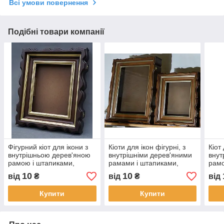
Всі умови повернення
Подібні товари компанії
Фігурний кіот для ікони з
Кіоти для ікон фігурні, з
Кіот
внутрішньою дерев'яною
внутрішніми дерев'яними
внут
рамою і штапиками,
рамами і штапиками,
рамо
покритими фарбою під
покритими золотою
пота
10
10
від
₴
від
₴
від
золото.
патиною.
Купити
Купити