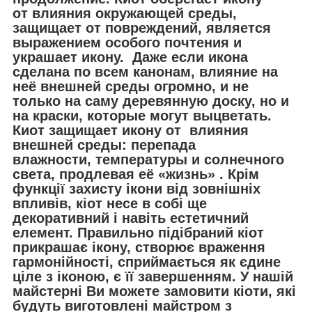
от влияния окружающей среды,
защищает от повреждений, является
выражением особого почтения и
украшает икону. Даже если икона
сделана по всем канонам, влияние на
неё внешней среды огромно, и не
только на саму деревянную доску, но и
на краски, которые могут выцветать.
Киот защищает икону от влияния
внешней среды: перепада
влажности, температуры и солнечного
света, продлевая её «жизнь» . Крім
функції захисту ікони від зовнішніх
впливів, кіот несе в собі ще
декоративний і навіть естетичний
елемент. Правильно підібраний кіот
прикрашає ікону, створює враження
гармонійності, сприймається як єдине
ціле з іконою, є її завершенням. У нашій
майстерні Ви можете замовити кіоти, які
будуть виготовлені майстром з