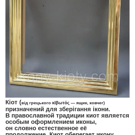
Кіот (
від грецького
κῑβωτός
— ящик, ковчег)
призначений для зберігання ікони.
В православной традиции киот является
особым оформлением иконы,
он словно естественное её
продолжение. Киот оберегает икону