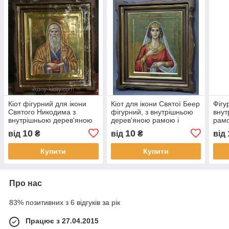
Кіот фігурний для ікони
Кіот для ікони Святої Беер
Фігу
Святого Никодима з
фігурний, з внутрішньою
внут
внутрішньою дерев'яною
дерев'яною рамою і
рамо
рамкою і золоченими
золоченими штапиками.
шта
10
10
від
₴
від
₴
від
штапиками.
Купити
Купити
Про нас
83% позитивних з 6 відгуків за рік
Працює з 27.04.2015