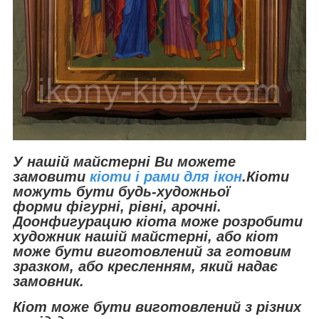
У нашій майстерні Ви можете
замовити
кіоти і рами для ікон
.
Кіоти
можуть бути будь-художньої
форми
фігурні, рівні, арочні.
До
онфигурацию кіота може розробити
художник нашій майстерні, або кіот
може бути виготовлений за готовим
зразком, або кресленням,
який надає
замовник.
Кіот може бути виготовлений з різних