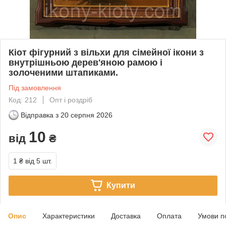
Кіот фігурний з вільхи для сімейної ікони з
внутрішньою дерев'яною рамою і
золоченими штапиками.
Під замовлення
Код: 212
Опт і роздріб
Відправка з
20 серпня 2026
10
від
₴
1 ₴
від 5 шт.
Купити
Опис
Характеристики
Доставка
Оплата
Умови п