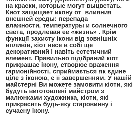
на краски, которые могут выцветать.
Киот защищает икону от влияния
внешней среды: перепада
влажности, температуры и солнечного
света, продлевая её «жизнь» . Крім
функції захисту ікони від зовнішніх
впливів, кіот несе в собі ще
декоративний і навіть естетичний
елемент. Правильно підібраний кіот
прикрашає ікону, створює враження
гармонійності, сприймається як єдине
ціле з іконою, є її завершенням. У нашій
майстерні Ви можете замовити кіоти, які
будуть виготовлені майстром з
малюнками художника, кіоти, які
прикрасять будь-яку старовинну і
сучасну ікону.