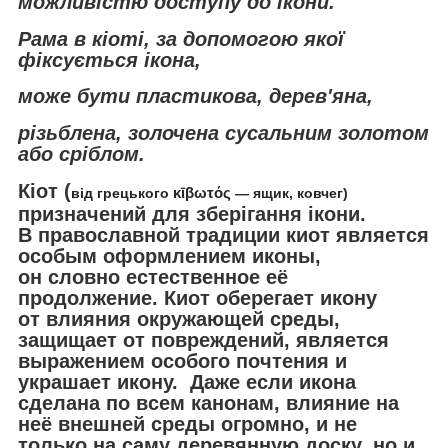
можливістю доступу до ікони.
Рама в кіоті, за допомогою якої
фіксується ікона,
може бути пластикова, дерев'яна,
різьблена, золочена сусальним золотом
або сріблом.
Кіот (
від грецького
κῑβωτός
— ящик, ковчег)
призначений для зберігання ікони.
В православной традиции киот является
особым оформлением иконы,
он словно естественное её
продолжение. Киот оберегает икону
от влияния окружающей среды,
защищает от повреждений, является
выражением особого почтения и
украшает икону. Даже если икона
сделана по всем канонам, влияние на
неё внешней среды огромно, и не
только на саму деревянную доску, но и