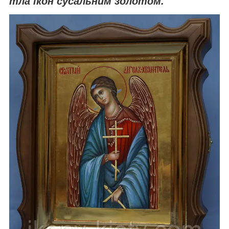
тла
ікон
сусальним золотом
.