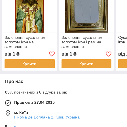
Золочення сусальним
Золочення сусальним
Суса
золотом ікон на
золотом ікон і рам на
ікон
замовлення.
замовлення.
1
1
від
₴
від
₴
від
Купити
Купити
Про нас
83% позитивних з 6 відгуків за рік
Працює з 27.04.2015
м. Київ
Гійома де Боплана 2, Київ, Україна