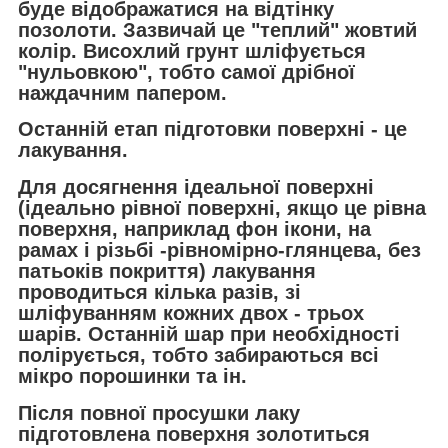
буде відображатися на відтінку
позолоти. Зазвичай це "теплий" жовтий
колір. Висохлий грунт шліфується
"нульовкою", тобто самої дрібної
наждачним папером.
Останній етап підготовки поверхні - це
лакування.
Для досягнення ідеальної поверхні
(ідеально рівної поверхні, якщо це рівна
поверхня, наприклад фон ікони, на
рамах і різьбі -рівномірно-глянцева, без
патьоків покриття) лакування
проводиться кілька разів, зі
шліфуванням кожних двох - трьох
шарів. Останній шар при необхідності
полірується, тобто забираються всі
мікро порошинки та ін.
Після повної просушки лаку
підготовлена поверхня золотиться