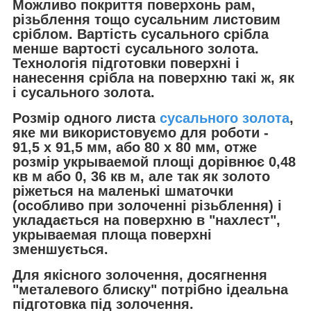
Можливо покриття поверхонь рам,
різьблення тощо сусальним листовим
сріблом. Вартість сусального срібла
менше вартості сусального золота.
Технологія підготовки поверхні і
нанесення срібла на поверхню такі ж, як
і сусального золота.
Розмір одного листа
сусального золота
,
яке ми використовуємо для роботи -
91,5 х 91,5 мм, або 80 x 80 мм, отже
розмір укрываемой площі дорівнює 0,48
кв м або 0, 36 кв м, але так як золото
ріжеться на маленькі шматочки
(особливо при золоченні різьблення) і
укладається на поверхню в "нахлест",
укрываемая площа поверхні
зменшується.
Для якісного золочення, досягнення
"металевого блиску" потрібно ідеальна
підготовка під золочення.