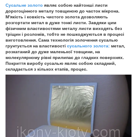
Сусальне золото
являє собою найтонші листи
дорогоцінного металу товщиною до часток мікрона.
М'якість і ковкість чистого золота дозволяють
розгортати метал в дуже тонкі листи. Завдяки цим
фізичним властивостями металу листи виходять без
тріщин і розломів, тобто не пошкоджуються в процесі
виготовлення. Сама технологія золочення сусалью
грунтується на властивості
сусального золота:
метал,
розкатаний до дуже маленької товщини, на
молекулярному рівні прилипає до гладких поверхнях.
Покриття виробу сусалью являє собою складний,
складається з кількох етапів, процес.