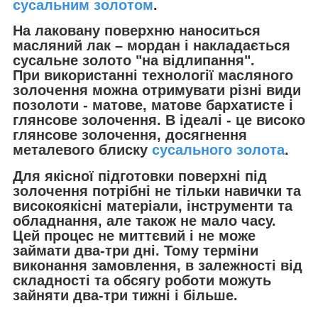
сусальним золотом
.
На лаковану поверхню наноситься
масляний лак – мордан і накладається
сусальне золото "на відлипання".
При використанні технології масляного
золочення можна отримувати різні види
позолоти - матове, матове бархатисте і
глянсове золочення. В ідеалі - це високо
глянсове золочення, досягнення
металевого блиску
сусального золота
.
Для якісної підготовки поверхні під
золочення потрібні не тільки навички та
високоякісні матеріали, інструменти та
обладнання, але також не мало часу.
Цей процес не миттєвий і не може
займати два-три дні. Тому терміни
виконання замовлення, в залежності від
складності та обсягу роботи можуть
зайняти два-три тижні і більше.