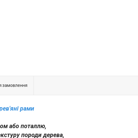
я замовлення
рев'яні рами
ом або поталлю,
екстуру породи дерева,