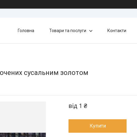
Головна
Товари та послуги
Контакти
лочених сусальним золотом
від
1 ₴
Купити