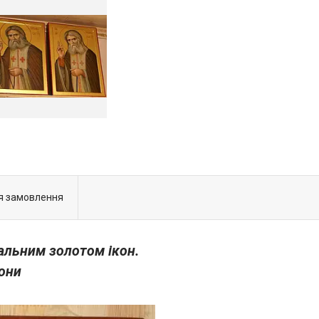
я замовлення
альним золотом ікон.
они