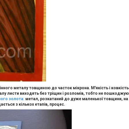
нного металу товщиною до часток мікрона. М'якість і ковкіст
лу листи виходять без тріщин і розломів, тобто не пошкоджую
ного золота:
метал, розкатаний до дуже маленької товщини, на 
ється з кількох етапів, процес.