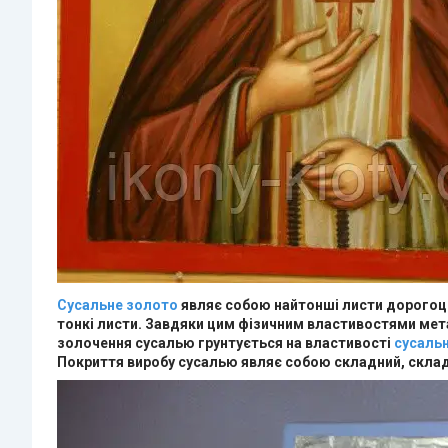
Сусальне золото
являє собою найтонші листи дорогоці
тонкі листи. Завдяки цим фізичним властивостями мета
золочення сусалью грунтується на властивості
сусаль
Покриття виробу сусалью являє собою складний, склада