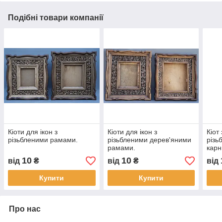
Подібні товари компанії
Кіоти для ікон з
Кіоти для ікон з
Кіот
різьбленими рамами.
різьбленими дерев'яними
різь
рамами.
карн
розм
10
10
від
₴
від
₴
від
Купити
Купити
Про нас