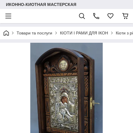
ИКОННО-КИОТНАЯ МАСТЕРСКАЯ
Товари та послуги
КІОТИ І РАМИ ДЛЯ ІКОН
Кіоти з 