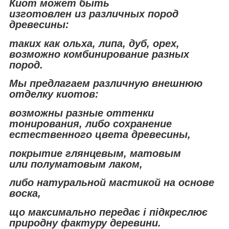
Киот может быть
изготовлен из различных пород
древесины:
таких как ольха, липа, дуб, орех,
в
озможно комбинирование разных
пород.
Мы предлагаем различную внешнюю
отделку киотов:
возможны разные оттенки
тонирования, либо сохранение
естественного цвета древесины,
покрытие глянцевым, матовым
или полуматовым лаком,
либо натуральной мастикой на основе
воска,
що максимально передає і підкреслює
природну фактуру деревини.