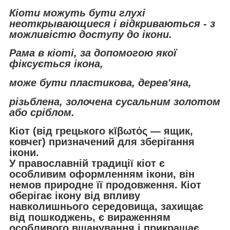
Кіоти можуть бути глухі
неоткрывающиеся і відкриваються - з
можливістю доступу до ікони.
Рама в кіоті, за допомогою якої
фіксується ікона,
може бути пластикова, дерев'яна,
різьблена, золочена сусальним золотом
або сріблом.
Кіот (від грецького κῑβωτός — ящик,
ковчег) призначений для зберігання
ікони.
У православній традиції кіот є
особливим оформленням ікони, він
немов природне її продовження. Кіот
оберігає ікону від впливу
навколишнього середовища, захищає
від пошкоджень, є вираженням
особливого вшанування і прикрашає