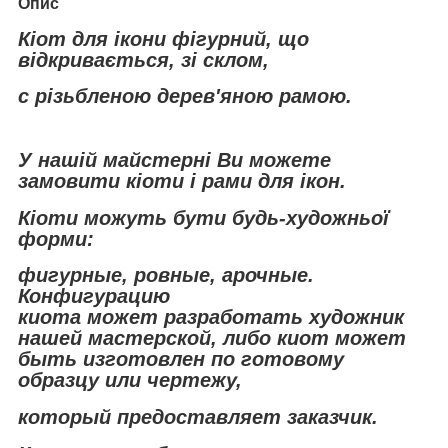
Опис
Кіот для ікони
фігурний, що
відкривається, зі склом,
c різьбленою дерев'яною рамою.
У нашій майстерні Ви можете
замовити кіоти і рами для ікон.
Кіоти можуть бути будь-художньої
форми:
фигурные, ровные, арочные.
К
онфигурацию
киота может разработать художник
нашей мастерской, либо киот может
быть изготовлен по готовому
образцу или чертежу,
который предоставляет заказчик.