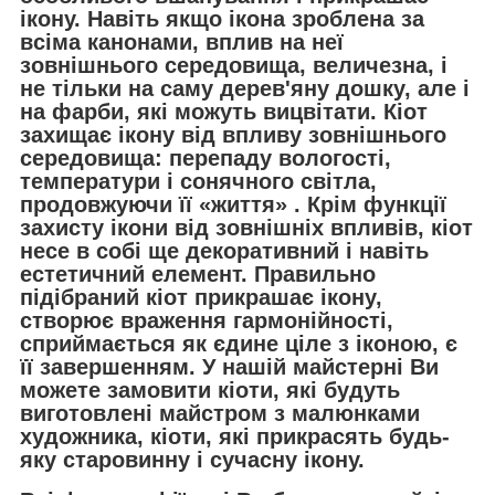
ікону. Навіть якщо ікона зроблена за
всіма канонами, вплив на неї
зовнішнього середовища, величезна, і
не тільки на саму дерев'яну дошку, але і
на фарби, які можуть вицвітати. Кіот
захищає ікону від впливу зовнішнього
середовища: перепаду вологості,
температури і сонячного світла,
продовжуючи її «життя» . Крім функції
захисту ікони від зовнішніх впливів, кіот
несе в собі ще декоративний і навіть
естетичний елемент. Правильно
підібраний кіот прикрашає ікону,
створює враження гармонійності,
сприймається як єдине ціле з іконою, є
її завершенням. У нашій майстерні Ви
можете замовити кіоти, які будуть
виготовлені майстром з малюнками
художника, кіоти, які прикрасять будь-
яку старовинну і сучасну ікону.