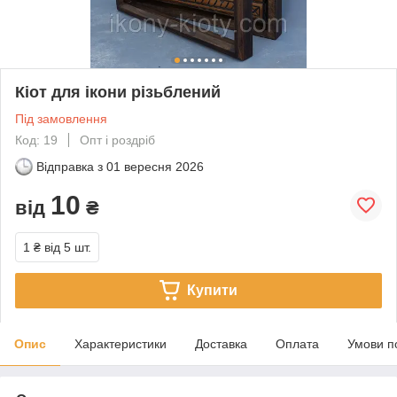
Кіот для ікони різьблений
Під замовлення
Код: 19
Опт і роздріб
Відправка з
01 вересня 2026
10
від
₴
1 ₴
від 5 шт.
Купити
Опис
Характеристики
Доставка
Оплата
Умови п