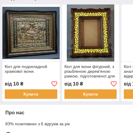
Кіот для подокладной
Кіот для ікони фігурний, з
Кіот
храмової ікони.
різьбленою дерев'яною
анал
рамою, підготовленої для
відк
золочення сусальним
внут
10
10
від
₴
від
₴
від
золотом.
дере
Купити
Купити
Про нас
83% позитивних з 6 відгуків за рік