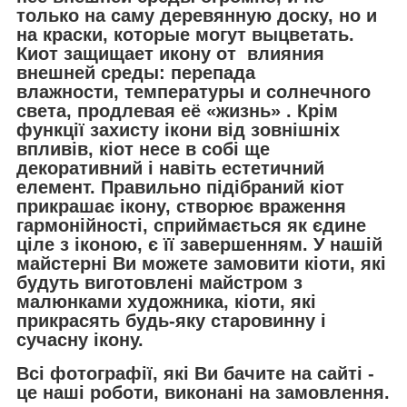
только на саму деревянную доску, но и
на краски, которые могут выцветать.
Киот защищает икону от влияния
внешней среды: перепада
влажности, температуры и солнечного
света, продлевая её «жизнь» . Крім
функції захисту ікони від зовнішніх
впливів, кіот несе в собі ще
декоративний і навіть естетичний
елемент. Правильно підібраний кіот
прикрашає ікону, створює враження
гармонійності, сприймається як єдине
ціле з іконою, є її завершенням. У нашій
майстерні Ви можете замовити кіоти, які
будуть виготовлені майстром з
малюнками художника, кіоти, які
прикрасять будь-яку старовинну і
сучасну ікону.
Всі фотографії, які Ви бачите на сайті -
це наші роботи, виконані на замовлення.