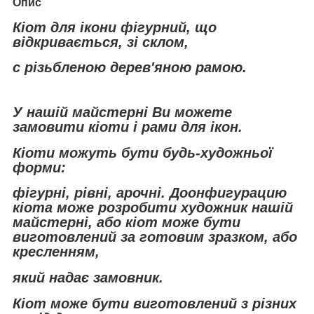
Опис
Кіот для ікони
фігурний, що
відкривається, зі склом,
c різьбленою дерев'яною рамою.
У нашій майстерні Ви можете
замовити кіоти і рами для ікон.
Кіоти можуть бути будь-художньої
форми:
фігурні, рівні, арочні. До
онфигурацию
кіота може розробити художник нашій
майстерні, або кіот може бути
виготовлений за готовим зразком, або
кресленням,
який надає замовник.
Кіот може бути виготовлений з різних