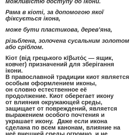
можливістю доступу до ікони.
Рама в кіоті, за допомогою якої
фіксується ікона,
може бути пластикова, дерев'яна,
різьблена, золочена сусальним золотом
або сріблом.
Кіот (від грецького κῑβωτός — ящик,
ковчег) призначений для зберігання
ікони.
В православной традиции киот является
особым оформлением иконы,
он словно естественное её
продолжение. Киот оберегает икону
от влияния окружающей среды,
защищает от повреждений, является
выражением особого почтения и
украшает икону. Даже если икона
сделана по всем канонам, влияние на
неё внешней среды огромно, и не