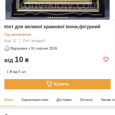
Кіот для великої храмової ікони,фігурний
Під замовлення
Код: 11
Опт і роздріб
Відправка з
31 серпня 2026
10
від
₴
1 ₴
від 5 шт.
Купити
Опис
Характеристики
Доставка
Оплата
Умови п